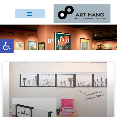
גני ילדים
פתח