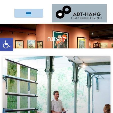
לתצוגה
פתח