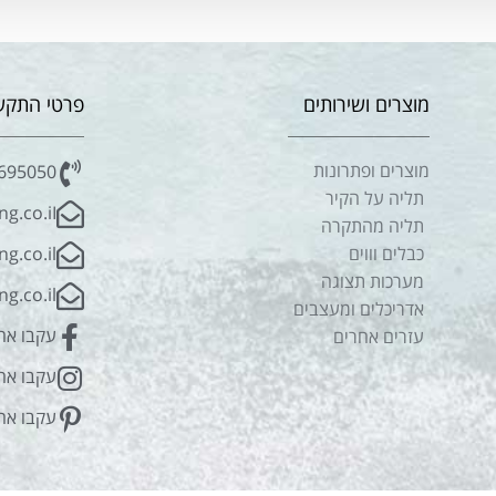
מוצרים ושירותים
פרטי התקש
מוצרים ופתרונות
695050
תליה על הקיר
hang.co.iI
תליה מהתקרה
כבלים וווים
ang.co.il
מערכות תצוגה
g.co.il
אדריכלים ומעצבים
עקבו אחר
עזרים אחרים
עקבו אח
עקבו אח