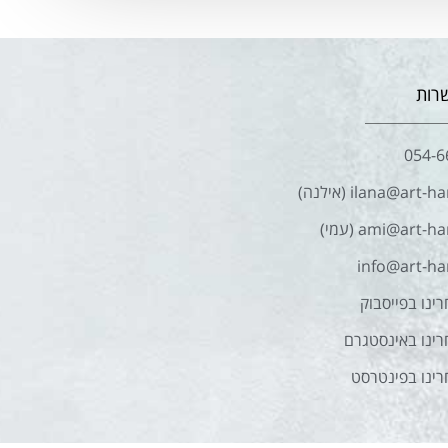
רות
054-6
ilana@art- (אילנה)
ami@art-h (עמי)
info@art-han
ינו בפייסבוק
רינו באינסטגרם
רינו בפינטרסט