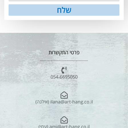
שלח
פרטי התקשרות
054-6695050
ilana@art-hang.co.iI (אילנה)
ami@art-hang.co.il (עמי)